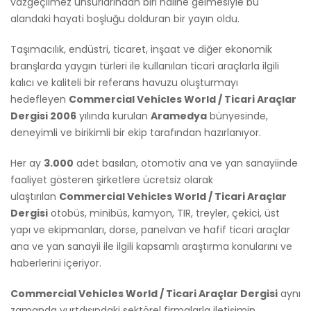
vazgeçilmez unsurlarından biri haline gelmesiyle bu
alandaki hayati boşluğu dolduran bir yayın oldu.
Taşımacılık, endüstri, ticaret, inşaat ve diğer ekonomik
branşlarda yaygın türleri ile kullanılan ticari araçlarla ilgili
kalıcı ve kaliteli bir referans havuzu oluşturmayı
hedefleyen
Commercial Vehicles World / Ticari Araçlar
Dergisi 2006
yılında kurulan
Aramedya
bünyesinde,
deneyimli ve birikimli bir ekip tarafından hazırlanıyor.
Her ay
3.000
adet basılan, otomotiv ana ve yan sanayiinde
faaliyet gösteren şirketlere ücretsiz olarak
ulaştırılan
Commercial Vehicles World / Ticari Araçlar
Dergisi
otobüs, minibüs, kamyon, TIR, treyler, çekici, üst
yapı ve ekipmanları, dorse, panelvan ve hafif ticari araçlar
ana ve yan sanayii ile ilgili kapsamlı araştırma konularını ve
haberlerini içeriyor.
Commercial Vehicles World / Ticari Araçlar Dergisi
aynı
zamanda yurtdışındaki sektörel firmalarla iletişimin