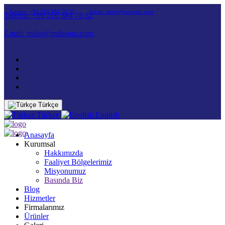
Telefon: +90 216 384 78 82
Email: miles@milesoto.com
Telefon: +90 216 384 78 82
Email: miles@milesoto.com
Türkçe
Türkçe
English
Anasayfa
Kurumsal
Hakkımızda
Faaliyet Bölgelerimiz
Misyonumuz
Basında Biz
Blog
Hizmetler
Firmalarımız
Ürünler