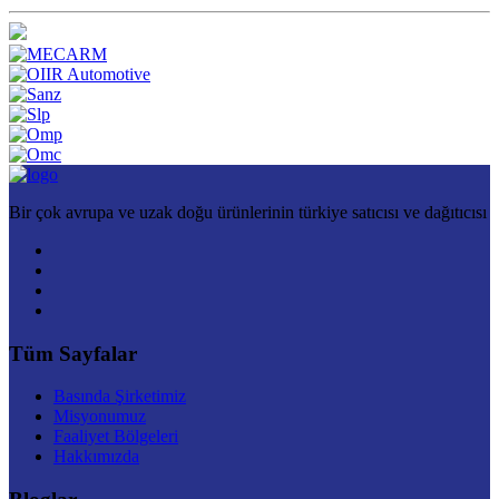
Bir çok avrupa ve uzak doğu ürünlerinin türkiye satıcısı ve dağıtıcısı
Tüm Sayfalar
Basında Şirketimiz
Misyonumuz
Faaliyet Bölgeleri
Hakkımızda