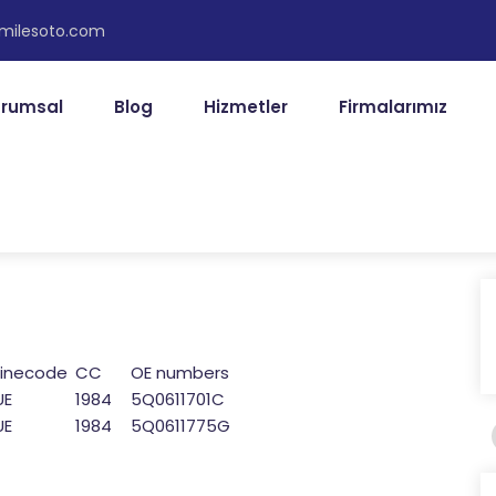
@milesoto.com
rumsal
Blog
Hizmetler
Firmalarımız
ginecode
CC
OE numbers
UE
1984
5Q0611701C
UE
1984
5Q0611775G