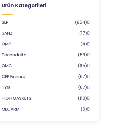
Ürün Kategorileri
SLP
(854)
SANZ
(17)
OMP
(4)
Tecnodelta
(58)
OMC
(95)
CEF Finnord
(67)
TYG
(67)
HIGH GASKETS
(110)
MECARM
(0)