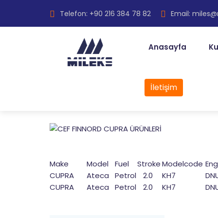
Telefon: +90 216 384 78 82
Email: miles
Anasayfa
Ku
İletişim
Make
Model
Fuel
Stroke
Modelcode
En
CUPRA
Ateca
Petrol
2.0
KH7
DN
CUPRA
Ateca
Petrol
2.0
KH7
DN