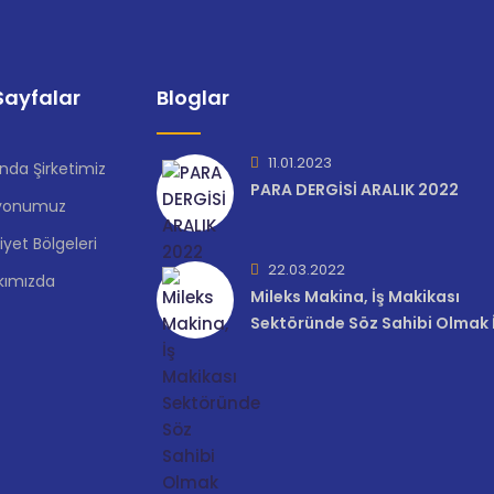
ayfalar
Bloglar
11.01.2023
nda Şirketimiz
PARA DERGİSİ ARALIK 2022
yonumuz
iyet Bölgeleri
22.03.2022
kımızda
Mileks Makina, İş Makikası
Sektöründe Söz Sahibi Olmak İ