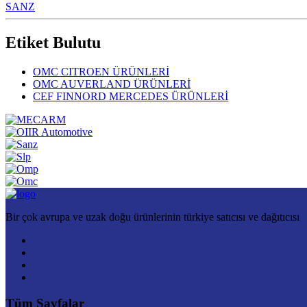
SANZ
Etiket Bulutu
OMC CITROEN ÜRÜNLERİ
OMC AUVERLAND ÜRÜNLERİ
CEF FINNORD MERCEDES ÜRÜNLERİ
Bir çok avrupa ve uzak doğu ürünlerinin türkiye satıcısı ve dağıtıcısı
Tüm Sayfalar