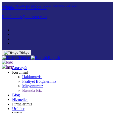
Telefon: +90 216 384 78 82
Email: miles@milesoto.com
Telefon: +90 216 384 78 82
Email: miles@milesoto.com
Türkçe
Türkçe
English
Anasayfa
Kurumsal
Hakkımızda
Faaliyet Bölgelerimiz
Misyonumuz
Basında Biz
Blog
Hizmetler
Firmalarımız
Ürünler