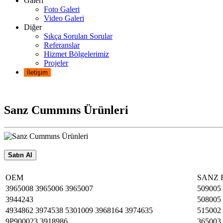
Galeri
Foto Galeri
Video Galeri
Diğer
Sıkça Sorulan Sorular
Referanslar
Hizmet Bölgelerimiz
Projeler
İletişim
Sanz Cummıns Ürünleri
Satın Al
OEM
SANZ 
3965008 3965006 3965007
509005
3944243
508005
4934862 3974538 5301009 3968164 3974635
515002
9P900023 3918986
365003