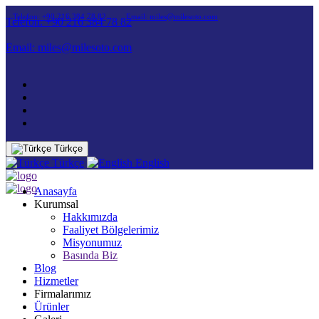
Telefon: +90 216 384 78 82
Email: miles@milesoto.com
Telefon: +90 216 384 78 82
Email: miles@milesoto.com
Türkçe
Türkçe
English
Anasayfa
Kurumsal
Hakkımızda
Faaliyet Bölgelerimiz
Misyonumuz
Basında Biz
Blog
Hizmetler
Firmalarımız
Ürünler