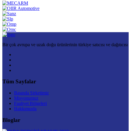
Bir çok avrupa ve uzak doğu ürünlerinin türkiye satıcısı ve dağıtıcısı
Tüm Sayfalar
Basında Şirketimiz
Misyonumuz
Faaliyet Bölgeleri
Hakkımızda
Bloglar