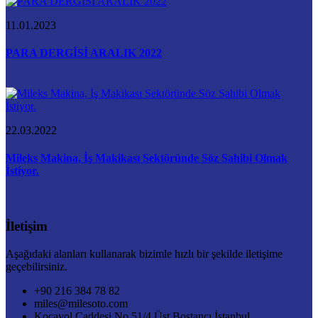
11.01.2023
PARA DERGİSİ ARALIK 2022
22.03.2022
Mileks Makina, İş Makikası Sektöründe Söz Sahibi Olmak
İstiyor.
İletişim
Aşağıdaki alanları kullanarak bizimle hızlı bir şekilde iletişime
geçebilirsiniz.
+90 216 384 78 82
miles@milesoto.com
Kocayol Caddesi No 51/4 Üst Bostancı İstanbul