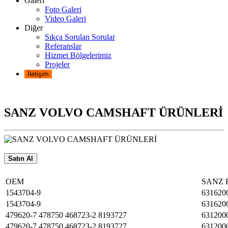
Galeri
Foto Galeri
Video Galeri
Diğer
Sıkça Sorulan Sorular
Referanslar
Hizmet Bölgelerimiz
Projeler
İletişim
SANZ VOLVO CAMSHAFT ÜRÜNLERİ
Satın Al
OEM
SANZ 
1543704-9
631620
1543704-9
631620
479620-7 478750 468723-2 8193727
631200
479620-7 478750 468723-2 8193727
631200