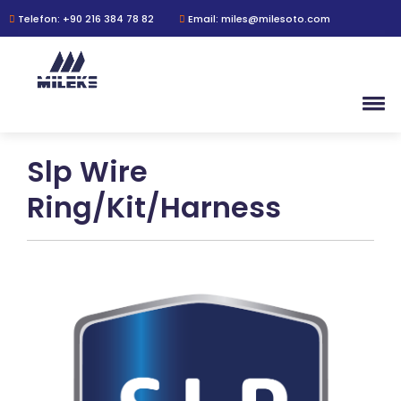
Telefon: +90 216 384 78 82
Email: miles@milesoto.com
Slp Wire
Ring/Kit/Harness