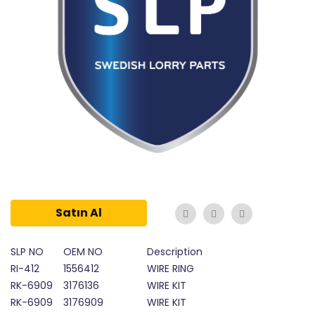
Satın Al
SLP NO
OEM NO
Description
RI-412
1556412
WIRE RING
RK-6909
3176136
WIRE KIT
RK-6909
3176909
WIRE KIT