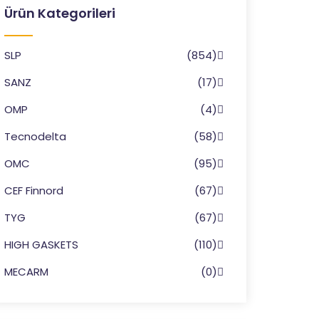
Ürün Kategorileri
SLP
(854)
SANZ
(17)
OMP
(4)
Tecnodelta
(58)
OMC
(95)
CEF Finnord
(67)
TYG
(67)
HIGH GASKETS
(110)
MECARM
(0)