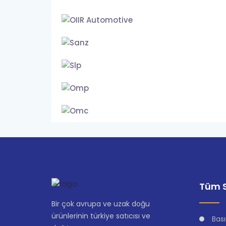
Tüm S
Bir çok avrupa ve uzak doğu
ürünlerinin türkiye satıcısı ve
Bası