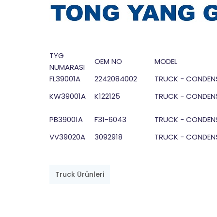
TYG
OEM NO
MODEL
NUMARASI
FL39001A
2242084002
TRUCK - CONDEN
KW39001A
K122125
TRUCK - CONDEN
PB39001A
F31-6043
TRUCK - CONDEN
VV39020A
3092918
TRUCK - CONDEN
Truck Ürünleri