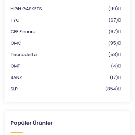
HIGH GASKETS
(110)
TYG
(67)
CEF Finnord
(67)
OMC
(95)
Tecnodelta
(58)
OMP
(4)
SANZ
(17)
SLP
(854)
Popüler Ürünler