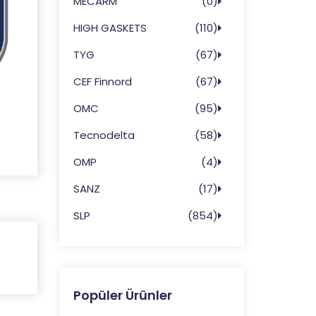
MECARM
(0)
HIGH GASKETS
(110)
TYG
(67)
CEF Finnord
(67)
OMC
(95)
Tecnodelta
(58)
OMP
(4)
SANZ
(17)
SLP
(854)
Popüler Ürünler