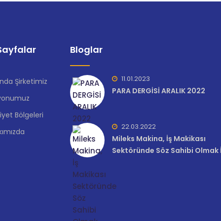
ayfalar
Bloglar
11.01.2023
nda Şirketimiz
PARA DERGİSİ ARALIK 2022
yonumuz
iyet Bölgeleri
22.03.2022
kımızda
Mileks Makina, İş Makikası
Sektöründe Söz Sahibi Olmak İ