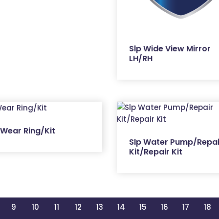
Slp Wide View Mirror
LH/RH
 Wear Ring/Kit
Slp Water Pump/Repai
Kit/Repair Kit
9
10
11
12
13
14
15
16
17
18