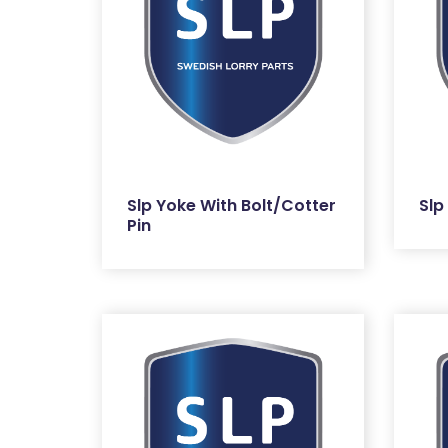
Slp Yoke With Bolt/Cotter
Slp
Pin