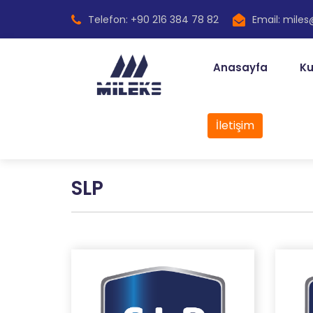
Telefon: +90 216 384 78 82
Email: mile
Anasayfa
Ku
İletişim
SLP