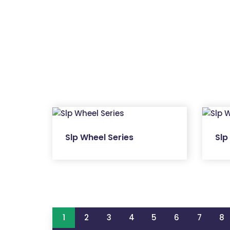
Slp Wheel Series
Slp
1
2
3
4
5
6
7
8